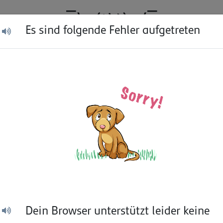
¯\_(ツ)_/¯
Es
sind
folgende
Fehler
aufgetreten
angefragte
Seite
wurde
nicht
gefunden.
Das
t
Zur Startseite
Dein
Browser
unterstützt
leider
keine