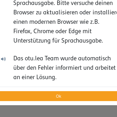
Sprachausgabe.
Bitte
versuche
deinen
Browser
zu
aktualisieren
oder
installier
einen
modernen
Browser
wie
z.B.
Firefox,
Chrome
oder
Edge
mit
Unterstützung
für
Sprachausgabe.
Das
otu.lea
Team
wurde
automatisch
über
den
Fehler
informiert
und
arbeitet
an
einer
Lösung.
Ok